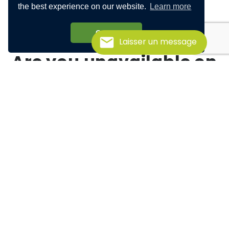
the best experience on our website.
Learn more
Got it!
Laisser un message
Are you unavailable on
the proposed dates?
Take our pre-recorded 20
minute training
Video outline:
Getting started with Lexibar
The 5 help functions:
Word Predictors - Phonetic and Orthographic